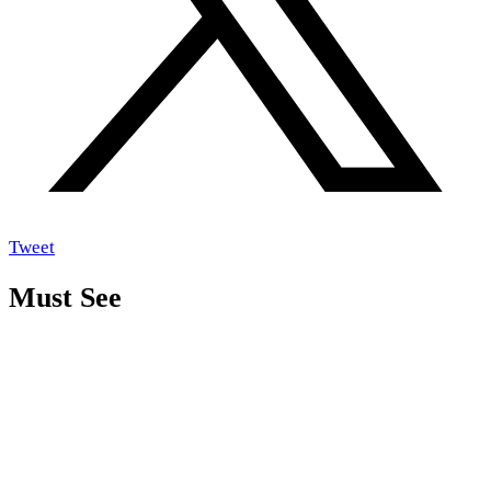
Tweet
Must See