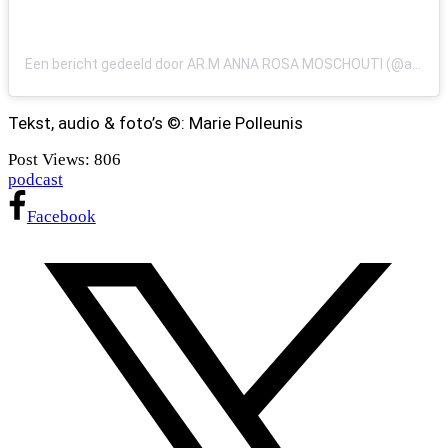
Een bericht gedeeld door AR.M ANNA ROSA MOSCHOUTI (@annarosamoschouti)
Tekst, audio & foto’s ©: Marie Polleunis
Post Views:
806
podcast
Facebook