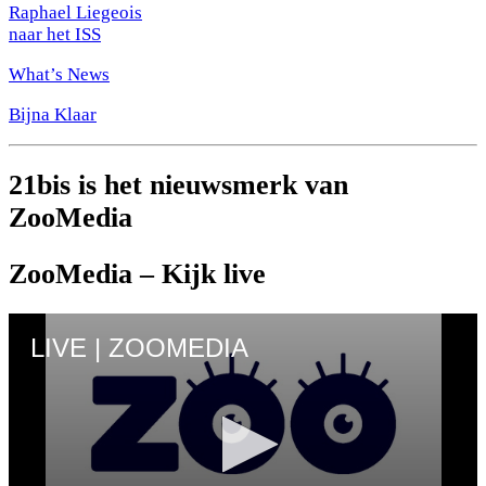
Raphael Liegeois
naar het ISS
What’s News
Bijna Klaar
21bis is het nieuwsmerk van
ZooMedia
ZooMedia – Kijk live