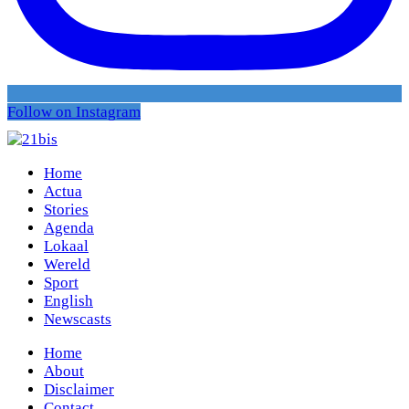
Follow on Instagram
Home
Actua
Stories
Agenda
Lokaal
Wereld
Sport
English
Newscasts
Home
About
Disclaimer
Contact