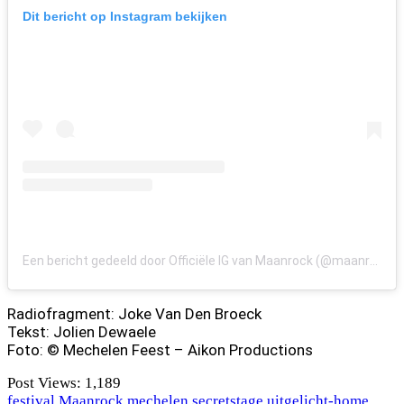
Dit bericht op Instagram bekijken
Een bericht gedeeld door Officiële IG van Maanrock (@maanrock_official)
Radiofragment: Joke Van Den Broeck
Tekst: Jolien Dewaele
Foto: © Mechelen Feest – Aikon Productions
Post Views:
1,189
festival
Maanrock
mechelen
secretstage
uitgelicht-home