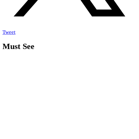
Tweet
Must See