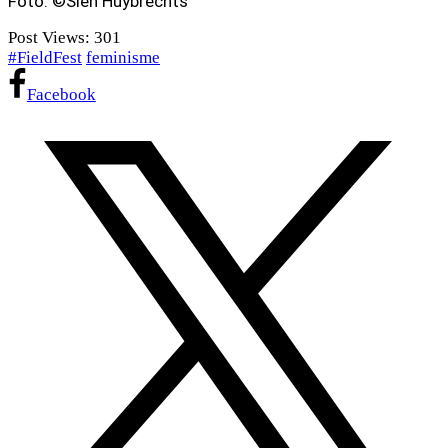
Foto: ©Sien Huybrechts
Post Views:
301
#FieldFest
feminisme
Facebook