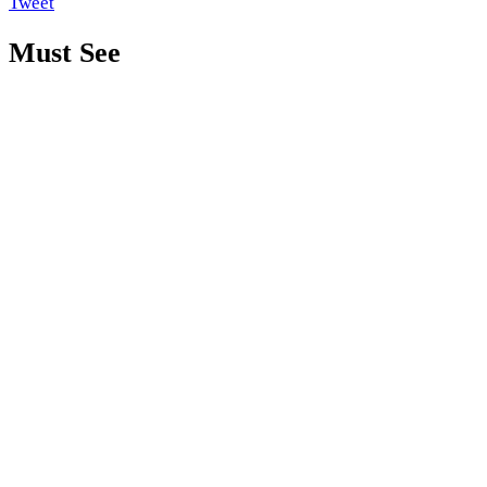
Tweet
Must See