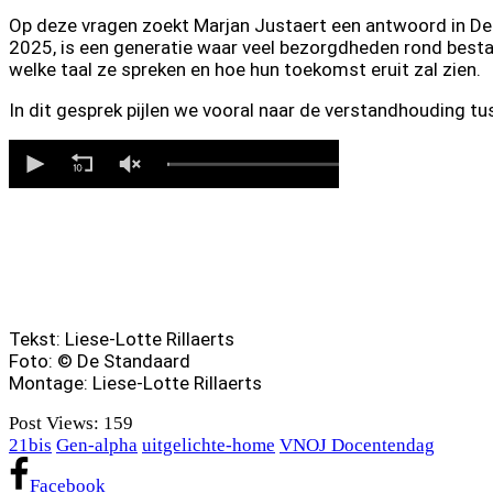
Op deze vragen zoekt Marjan Justaert een antwoord in De
2025, is een generatie waar veel bezorgdheden rond besta
welke taal ze spreken en hoe hun toekomst eruit zal zien.
In dit gesprek pijlen we vooral naar de verstandhouding t
Tekst: Liese-Lotte Rillaerts
Foto: © De Standaard
Montage: Liese-Lotte Rillaerts
Post Views:
159
21bis
Gen-alpha
uitgelichte-home
VNOJ Docentendag
Facebook