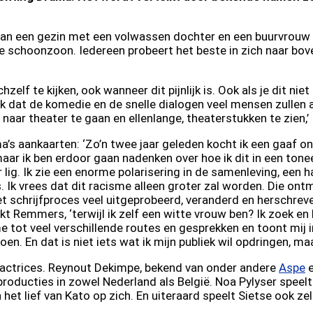
van een gezin met een volwassen dochter en een buurvrouw di
schoonzoon. Iedereen probeert het beste in zich naar bove
hzelf te kijken, ook wanneer dit pijnlijk is. Ook als je dit n
 dat de komedie en de snelle dialogen veel mensen zullen aa
 naar theater te gaan en ellenlange, theaterstukken te zien,’
a’s aankaarten: ‘Zo’n twee jaar geleden kocht ik een gaaf on
maar ik ben erdoor gaan nadenken over hoe ik dit in een tonee
 lig. Ik zie een enorme polarisering in de samenleving, een h
. Ik vrees dat dit racisme alleen groter zal worden. Die on
het schrijfproces veel uitgeprobeerd, veranderd en herschrev
jkt Remmers, ‘terwijl ik zelf een witte vrouw ben? Ik zoek en
tot veel verschillende routes en gesprekken en toont mij in
en. En dat is niet iets wat ik mijn publiek wil opdringen, maa
n actrices. Reynout Dekimpe, bekend van onder andere
Aspe
roducties in zowel Nederland als België. Noa Pylyser speelt
n het lief van Kato op zich. En uiteraard speelt Sietse ook z