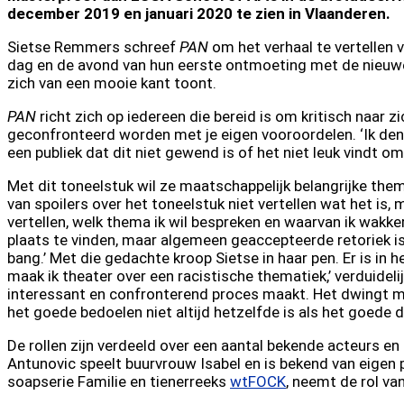
december 2019 en januari 2020 te zien in Vlaanderen.
Sietse Remmers schreef
PAN
om het verhaal te vertellen 
dag en de avond van hun eerste ontmoeting met de nieuwe 
zich van een mooie kant toont.
PAN
richt zich op iedereen die bereid is om kritisch naar zic
geconfronteerd worden met je eigen vooroordelen. ‘Ik denk
een publiek dat dit niet gewend is of het niet leuk vindt om
Met dit toneelstuk wil ze maatschappelijk belangrijke them
van spoilers over het toneelstuk niet vertellen wat het is, 
vertellen, welk thema ik wil bespreken en waarvan ik wakker
plaats te vinden, maar algemeen geaccepteerde retoriek is
bang.’ Met die gedachte kroop Sietse in haar pen. Er is in 
maak ik theater over een racistische thematiek,’ verduideli
interessant en confronterend proces maakt. Het dwingt me 
het goede bedoelen niet altijd hetzelfde is als het goede do
De rollen zijn verdeeld over een aantal bekende acteurs e
Antunovic speelt buurvrouw Isabel en is bekend van eigen p
soapserie Familie en tienerreeks
wtFOCK
, neemt de rol va