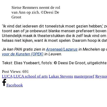
Sietse Remmers neemt de rol
van Ann op zich. ©Deesi De
Groot
‘Ik vind dat iedereen dit toneelstuk moet gezien hebben,’
toont aan of je onbewust blanke mensen prefereert boven z
Uiteindelijk maak ik theaterstukken die ik zelf leuk vind om
helaas niet kijken, want ik moet spelen. Daarom hoop ik dat
Je kan PAN gratis zien in
Arsenaal/Lazarus
in Mechelen op d
voor de Kunsten (OPEK)
in Leuven
.
Tekst: Elias Ysebaert, foto’s: © Deesi De Groot, uitgelichte
Post Views:
691
LUCA
LUCA school of arts
Lukas Stevens
masterproef
Reyno
Facebook