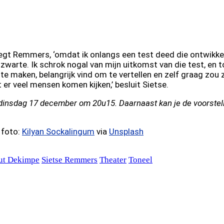
 zegt Remmers, ‘omdat ik onlangs een test deed die ontwikke
warte. Ik schrok nogal van mijn uitkomst van die test, en 
 te maken, belangrijk vind om te vertellen en zelf graag zou z
 er veel mensen komen kijken,’ besluit Sietse.
insdag 17 december om 20u15. Daarnaast kan je de voorstelli
 foto:
Kilyan Sockalingum
via
Unsplash
ut Dekimpe
Sietse Remmers
Theater
Toneel