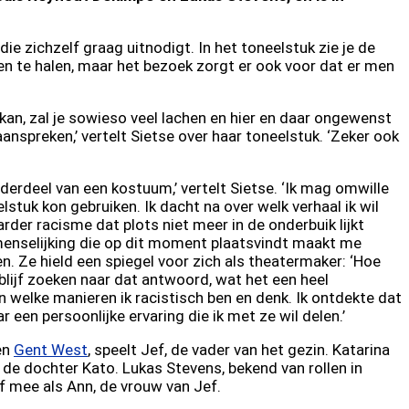
e zichzelf graag uitnodigt. In het toneelstuk zie je de
n te halen, maar het bezoek zorgt er ook voor dat er men
iet kan, zal je sowieso veel lachen en hier en daar ongewenst
nspreken,’ vertelt Sietse over haar toneelstuk. ‘Zeker ook
derdeel van een kostuum,’ vertelt Sietse. ‘Ik mag omwille
lstuk kon gebruiken. Ik dacht na over welk verhaal ik wil
arder racisme dat plots niet meer in de onderbuik lijkt
tmenselijking die op dit moment plaatsvindt maakt me
en. Ze hield een spiegel voor zich als theatermaker: ‘Hoe
 blijf zoeken naar dat antwoord, wat het een heel
 welke manieren ik racistisch ben en denk. Ik ontdekte dat
r een persoonlijke ervaring die ik met ze wil delen.’
en
Gent West
, speelt Jef, de vader van het gezin. Katarina
 de dochter Kato. Lukas Stevens, bekend van rollen in
elf mee als Ann, de vrouw van Jef.