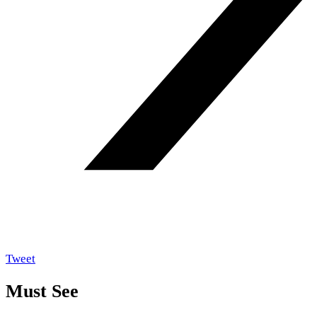
Tweet
Must See