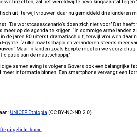
cesvol inzetten, zal het wereldwijde bevolkingsaantal tege
tisch uit, terwijl vrouwen daar nu gemiddeld drie kinderen m
komst: ‘De worstcasescenario’s doen zich niet voor.’ Dat he
ds meer op de agenda te krijgen. ‘In sommige arme landen z
 in de jaren 80 uiterst dramatisch uit, terwijl vrouwen daar
en Egypte. ‘Zulke maatschappijen veranderen steeds meer v
wen.’ Maar in landen zoals Egypte moeten we voorzichtig zi
ticipatie aan de maatschappij.’
idige samenleving is volgens Govers ook een belangrijke fac
el meer informatie binnen. Een smartphone vervangt een form
naan:
UNICEF Ethiopia
(CC BY-NC-ND 2.0)
fte
uitgelicht-home