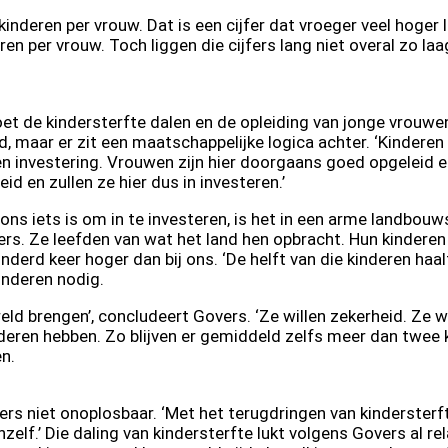
inderen per vrouw. Dat is een cijfer dat vroeger veel hoger l
ren per vrouw. Toch liggen die cijfers lang niet overal zo la
oet de kindersterfte dalen en de opleiding van jonge vrouwe
nd, maar er zit een maatschappelijke logica achter. ‘Kinder
n een investering. Vrouwen zijn hier doorgaans goed opgeleid
d en zullen ze hier dus in investeren.’
 ons iets is om in te investeren, is het in een arme landbou
s. Ze leefden van wat het land hen opbracht. Hun kinderen
derd keer hoger dan bij ons. ‘De helft van die kinderen haalt 
inderen nodig.
reld brengen’, concludeert Govers. ‘Ze willen zekerheid. Ze 
eren hebben. Zo blijven er gemiddeld zelfs meer dan twee k
n.
ers niet onoplosbaar. ‘Met het terugdringen van kinderster
lf.’ Die daling van kindersterfte lukt volgens Govers al re