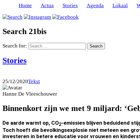
Home
Actua
Stories
Agenda
Lokaal
W
Search 21bis
Search for:
Stories
25/12/2020
Tekst
Hanne
De Vleeschouwer
Binnenkort zijn we met 9 miljard: ‘Geb
De aarde warmt op, CO
-emissies blijven beduidend stij
2
Toch hoeft die bevolkingsexplosie niet meteen een grote
investeren in betere educatie voor vrouwen en kinders