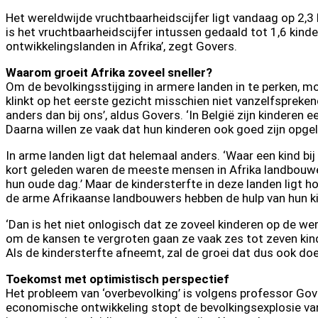
Het wereldwijde vruchtbaarheidscijfer ligt vandaag op 2,3 k
is het vruchtbaarheidscijfer intussen gedaald tot 1,6 kinde
ontwikkelingslanden in Afrika’, zegt Govers.
Waarom groeit Afrika zoveel sneller?
Om de bevolkingsstijging in armere landen in te perken, m
klinkt op het eerste gezicht misschien niet vanzelfspreke
anders dan bij ons’, aldus Govers. ‘In België zijn kindere
Daarna willen ze vaak dat hun kinderen ook goed zijn opgelei
In arme landen ligt dat helemaal anders. ‘Waar een kind bij
kort geleden waren de meeste mensen in Afrika landbouwer
hun oude dag.’ Maar de kindersterfte in deze landen ligt hon
de arme Afrikaanse landbouwers hebben de hulp van hun k
‘Dan is het niet onlogisch dat ze zoveel kinderen op de we
om de kansen te vergroten gaan ze vaak zes tot zeven kind
Als de kindersterfte afneemt, zal de groei dat dus ook doe
Toekomst met optimistisch perspectief
Het probleem van ‘overbevolking’ is volgens professor Gov
economische ontwikkeling stopt de bevolkingsexplosie vanze