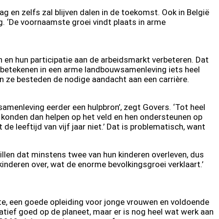
ag en zelfs zal blijven dalen in de toekomst. Ook in België
ag. ‘De voornaamste groei vindt plaats in arme
n en hun participatie aan de arbeidsmarkt verbeteren. Dat
en betekenen in een arme landbouwsamenleving iets heel
 en ze besteden de nodige aandacht aan een carrière.
wsamenleving eerder een hulpbron’, zegt Govers. ‘Tot heel
 konden dan helpen op het veld en hen ondersteunen op
de leeftijd van vijf jaar niet.’ Dat is problematisch, want
willen dat minstens twee van hun kinderen overleven, dus
inderen over, wat de enorme bevolkingsgroei verklaart.’
fte, een goede opleiding voor jonge vrouwen en voldoende
latief goed op de planeet, maar er is nog heel wat werk aan