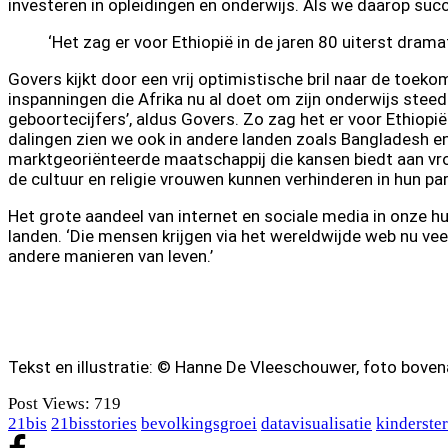
investeren in opleidingen en onderwijs. Als we daarop suc
‘Het zag er voor Ethiopië in de jaren 80 uiterst drama
Govers kijkt door een vrij optimistische bril naar de toe
inspanningen die Afrika nu al doet om zijn onderwijs stee
geboortecijfers’, aldus Govers. Zo zag het er voor Ethiopië
dalingen zien we ook in andere landen zoals Bangladesh 
marktgeoriënteerde maatschappij die kansen biedt aan vrou
de cultuur en religie vrouwen kunnen verhinderen in hun par
Het grote aandeel van internet en sociale media in onze hu
landen. ‘Die mensen krijgen via het wereldwijde web nu ve
andere manieren van leven.’
Tekst en illustratie: © Hanne De Vleeschouwer, foto bove
Post Views:
719
21bis
21bisstories
bevolkingsgroei
datavisualisatie
kinderster