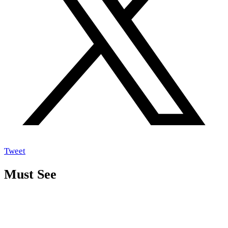
Tweet
Must See