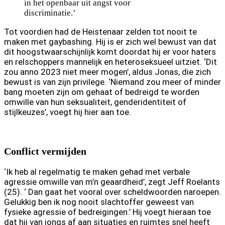
in het openbaar uit angst voor
discriminatie.’
Tot voordien had de Heistenaar zelden tot nooit te
maken met gaybashing. Hij is er zich wel bewust van dat
dit hoogstwaarschijnlijk komt doordat hij er voor haters
en relschoppers mannelijk en heteroseksueel uitziet. ‘Dit
zou anno 2023 niet meer mogen’, aldus Jonas, die zich
bewust is van zijn privilege. ‘Niemand zou meer of minder
bang moeten zijn om gehaat of bedreigd te worden
omwille van hun seksualiteit, genderidentiteit of
stijlkeuzes’, voegt hij hier aan toe.
Conflict vermijden
‘Ik heb al regelmatig te maken gehad met verbale
agressie omwille van m’n geaardheid’, zegt Jeff Roelants
(25). ‘ Dan gaat het vooral over scheldwoorden naroepen.
Gelukkig ben ik nog nooit slachtoffer geweest van
fysieke agressie of bedreigingen.’ Hij voegt hieraan toe
dat hij van jongs af aan situaties en ruimtes snel heeft