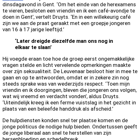
dinsdagavond in Gent. ‘Om het einde van de herexamens
te vieren, besloten een vriendin en ik een café-avondje te
doen in Gent’, vertelt Druyts. ‘En in een willekeurig café
zijn we aan de praat geraakt met een groepje jongeren
van 16 à 17 jarige leeftijd.’
‘Later dreigde diezelfde man ons nog in
elkaar te slaan’
Hij voegde eraan toe hoe de groep eerst ongemakkelijke
vragen stelde en licht vervelende opmerkingen maakte
over zijn seksualiteit. De Leuvenaar besloot hier in mee te
gaan en op te antwoorden, omdat er in zekere zin nog
steeds sprake was van wederzijds respect. ‘Toen mijn
vriendin en ik doorgingen, bleven die jongeren ons volgen,
wat wij vreemd en verdacht vonden’, aldus Druyts.
‘Uiteindelijk kreeg ik een ferme vuistslag in het gezicht in
plaats van een beleefde handdruk als afscheid.’
De hulpdiensten konden snel ter plaatse komen en de
jonge politicus de nodige hulp bieden. Ondertussen geeft
de jonge liberaal aan snel te herstellen van zijn
hersenbloeding en schedelbreuk.