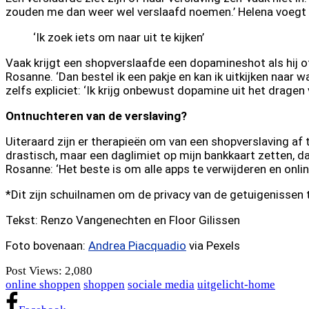
zouden me dan weer wel verslaafd noemen.’ Helena voegt hie
‘Ik zoek iets om naar uit te kijken’
Vaak krijgt een shopverslaafde een dopamineshot als hij of 
Rosanne. ‘Dan bestel ik een pakje en kan ik uitkijken naar
zelfs expliciet: ‘Ik krijg onbewust dopamine uit het dragen 
Ontnuchteren van de verslaving?
Uiteraard zijn er therapieën om van een shopverslaving af 
drastisch, maar een daglimiet op mijn bankkaart zetten, d
Rosanne: ‘Het beste is om alle apps te verwijderen en onli
*Dit zijn schuilnamen om de privacy van de getuigenissen
Tekst: Renzo Vangenechten en Floor Gilissen
Foto bovenaan:
Andrea Piacquadio
via Pexels
Post Views:
2,080
online shoppen
shoppen
sociale media
uitgelicht-home