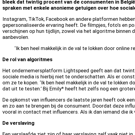
bleek dat twintig procent van de consumenten in België
spraken met enkele anonieme getuigen over hoe sociale
Instagram, TikTok, Facebook en andere platformen hebben 
gepersonaliseerde ervaring heeft. De filmpjes, foto’s en po
verschijnen op hun tijdlijn, zowel via het algoritme binne
aanbevolen.
‘Ik ben heel makkelijk in de val te lokken door online r
De rol van algoritmes
Het ondernemersplatform Lightspeed geeft aan dat twintig
sociale media is hierbij niet te onderschatten. Als er const
om ze te kopen. ‘Ik ben heel makkelijk in de val te lokken d
dat uit te testen.’ Bij Emily* heeft het zelfs nog een grote
De opkomst van influencers de laatste jaren heeft ook ee
en zo aan te brengen bij de consument. Doordat deze influ
vooral in contact met influencers. Als ik dan iemand die ik 
De verslaving
Een verslaafde ziet zijn of haar verslaving zelf vaak niet 