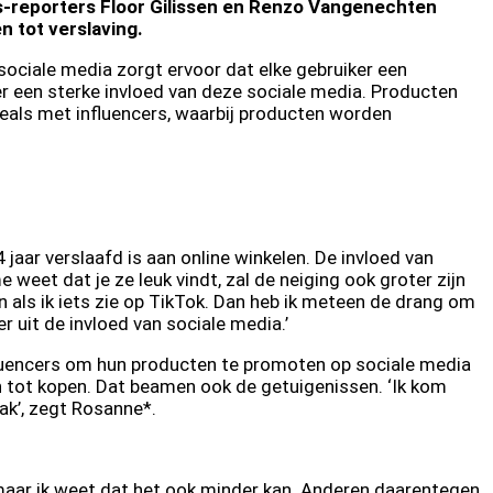
bis-reporters Floor Gilissen en Renzo Vangenechten
 tot verslaving.
ociale media zorgt ervoor dat elke gebruiker een
s er een sterke invloed van deze sociale media. Producten
rdeals met influencers, waarbij producten worden
aar verslaafd is aan online winkelen. De invloed van
e weet dat je ze leuk vindt, zal de neiging ook groter zijn
en als ik iets zie op TikTok. Dan heb ik meteen de drang om
er uit de invloed van sociale media.’
fluencers om hun producten te promoten op sociale media
an tot kopen. Dat beamen ook de getuigenissen. ‘Ik kom
aak’, zegt Rosanne*.
n, maar ik weet dat het ook minder kan. Anderen daarentegen