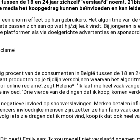
 tussen de 18 en 24 jaar zichzelf ‘verslaafd’ noemt. 21
 media het koopgedrag kunnen beïnvloeden en kan leiden
een enorm effect op hun gebruikers. Het algoritme van de s
sts passen zich aan op wat hij/zij leuk vindt. Bij jongeren i
n de platformen als via doelgerichte advertenties en sponso
eclame’
 procent van de consumenten in België tussen de 18 en 24 j
ant producten op je tijdlijn verschijnen waarvan het algoritm
oor online reclame’, zegt Helena*. ‘Ik laat me heel vaak vang
re invloed: ‘Drie vierde van de dingen dat ik koop, komen verd
n negatieve invloed op shopverslavingen. Merken betalen in
encers invloedrijke mensen zijn, zetten ze hun fans vaak a
volg iets zie dragen dat ik mooi vind, koop ik dat ook heel v
in. Dit geeft Emily aan: ‘Ik zou mezelf niet verslaafd noeme