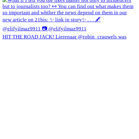
HIT THE ROAD JACK! Lierenaar @robin_crauwels was